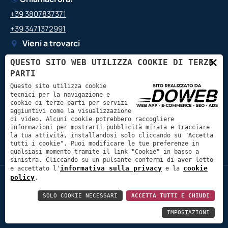
+39 3807837371
+39 3471372991
Vieni a trovarci
Via Giacomo Leopardi, 2,
×
QUESTO SITO WEB UTILIZZA COOKIE DI TERZE
37056 Salizzole VR
PARTI
Contattaci
Questo sito utilizza cookie
tecnici per la navigazione e
info@bpgairimpianti.it
cookie di terze parti per servizi
aggiuntivi come la visualizzazione
bpgair.impianti@gmail.com
di video. Alcuni cookie potrebbero raccogliere
informazioni per mostrarti pubblicità mirata e tracciare
la tua attività, installandosi solo cliccando su "Accetta
tutti i cookie". Puoi modificare le tue preferenze in
qualsiasi momento tramite il link "Cookie" in basso a
sinistra. Cliccando su un pulsante confermi di aver letto
informativa sulla privacy
cookie
e accettato l'
e la
policy
.
Cookie Policy
Informativa Privacy
B.P.G. air impianti Srls
Partita IVA:
04379280235
SOLO COOKIE NECESSARI
ACCETTA TUTTI E CHIUDI
REA:
VR415534
Capitale sociale:
1000€
IMPOSTAZIONI