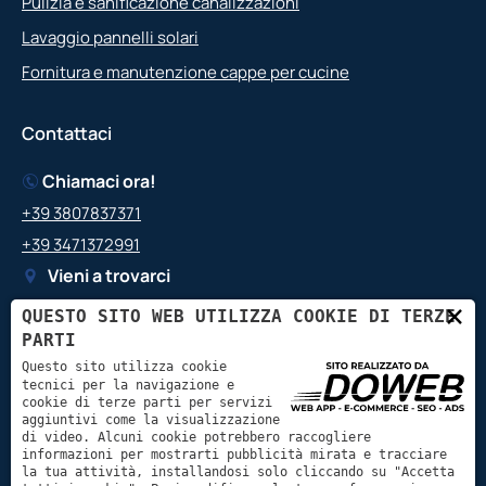
Pulizia e sanificazione canalizzazioni
Lavaggio pannelli solari
Fornitura e manutenzione cappe per cucine
Contattaci
Chiamaci ora!
+39 3807837371
+39 3471372991
Vieni a trovarci
Via Giacomo Leopardi, 2,
×
QUESTO SITO WEB UTILIZZA COOKIE DI TERZE
37056 Salizzole VR
PARTI
Contattaci
Questo sito utilizza cookie
tecnici per la navigazione e
info@bpgairimpianti.it
cookie di terze parti per servizi
aggiuntivi come la visualizzazione
bpgair.impianti@gmail.com
di video. Alcuni cookie potrebbero raccogliere
informazioni per mostrarti pubblicità mirata e tracciare
la tua attività, installandosi solo cliccando su "Accetta